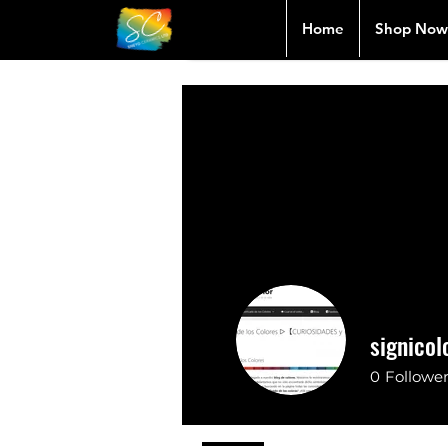
Home
Shop Now
signicol
0
Followe