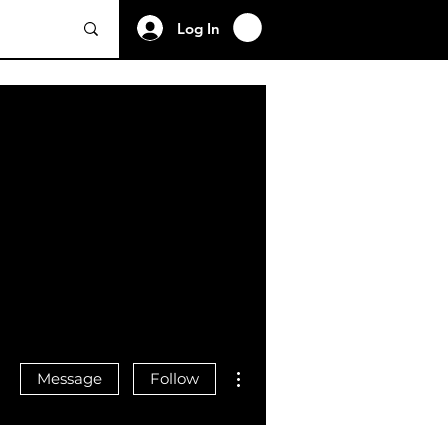
Log In
More actions
Message
Follow