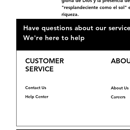
gloria de Dios y la presencia d
"resplandeciente como el sol" 
riqueza.
Have questions about our servic
We're here to help
CUSTOMER
ABOU
SERVICE
Contact Us
About Us
Help Center
Careers