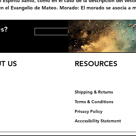
el Espíritu Santo, como en el caso de la descripción del vest
en el Evangelio de Mateo. Morado: El morado se asocia a me
es?
HELP CENTER
T US
RESOURCES
Shipping & Returns
Terms & Conditions
Privacy Policy​​​
Accessibility Statement